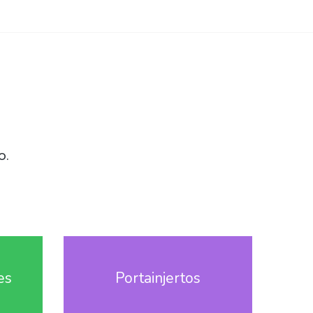
o.
es
Portainjertos