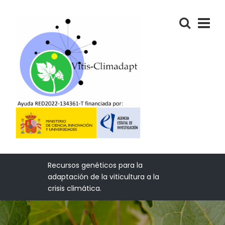
Recursos genéticos para la
adaptación de la viticultura a la
crisis climática.